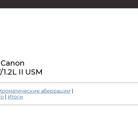
 Canon
1.2L II USM
Хроматические аберрации
|
то
|
Итоги