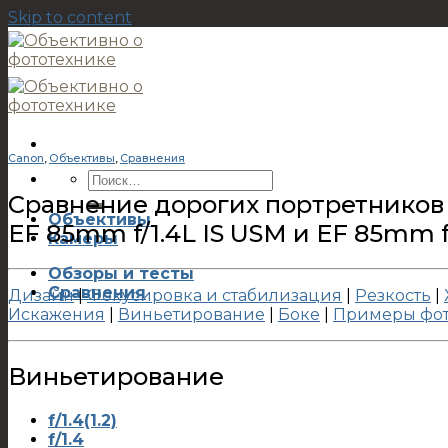
Skip to content
Canon
,
Объективы
,
Сравнения
Сравнение дорогих портретников
Объективы
EF 85mm f/1.4L IS USM и EF 85mm f/
Камеры
Обзоры и тесты
Сравнения
Дизайн
|
Фокусировка и стабилизация
|
Резкость
|
Искажения
|
Виньетирование
|
Боке
|
Примеры фо
Виньетирование
f/1.4(1.2)
f/1.4