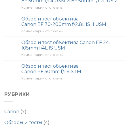
EF 50mm f/1.4 USM и EF 50mm f/1.2L USM
Canon
Комментарии
к
отключены
EF
записи
85mm
Сравнение
f/1.4L
Обзор и тест объектива
светосильных
IS
Canon EF 70-200mm f/2.8L IS II USM
«полтинников»
USM
Комментарии
к
отключены
Canon
и
записи
EF
EF
Обзор
Обзор и тест объектива Canon EF 24-
50mm
85mm
и
f/1.4
f/1.2L
105mm f/4L IS USM
тест
USM
II
Комментарии
к
отключены
объектива
и
USM
записи
Canon
EF
Обзор
Обзор и тест объектива
EF
50mm
и
70-
Canon EF 50mm f/1.8 STM
f/1.2L
тест
200mm
USM
Комментарии
к
отключены
объектива
f/2.8L
записи
Canon
IS
Обзор
EF
II
и
РУБРИКИ
24-
USM
тест
105mm
объектива
f/4L
Canon
IS
Canon
(7)
EF
USM
50mm
Обзоры и тесты
(4)
f/1.8
STM