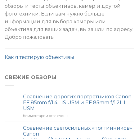
обзоры и тесты объективов, камер и другой
фототехники. Если вам нужно больше
информации для выбора камеры или
объектива для ваших задач, вы зашли по адресу.
Добро пожаловать!
Как я тестирую объективы
СВЕЖИЕ ОБЗОРЫ
Сравнение дорогих портретников Canon
EF 85mm f/1.4L IS USM и EF 85mm f/1.2L II
USM
Комментарии
к
отключены
записи
Сравнение
Сравнение светосильных «полтинников»
дорогих
Canon
портретников