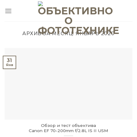
Skip
to
content
АРХИВ ЗА МЕСЯЦ:
ЯНВАРЬ 2020
31
Янв
Обзор и тест объектива
Canon EF 70-200mm f/2.8L IS II USM