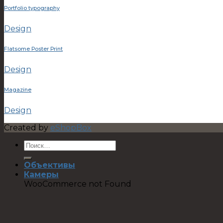
Portfolio typography
Design
Flatsome Poster Print
Design
Magazine
Design
Created by
eShopBox
Объективы
Камеры
WooCommerce not Found