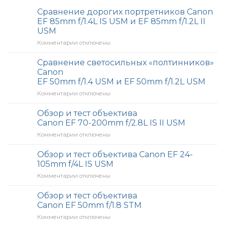
Сравнение дорогих портретников Canon
EF 85mm f/1.4L IS USM и EF 85mm f/1.2L II
USM
Комментарии
к
отключены
записи
Сравнение
Сравнение светосильных «полтинников»
дорогих
Canon
портретников
EF 50mm f/1.4 USM и EF 50mm f/1.2L USM
Canon
Комментарии
к
отключены
EF
записи
85mm
Сравнение
f/1.4L
Обзор и тест объектива
светосильных
IS
Canon EF 70-200mm f/2.8L IS II USM
«полтинников»
USM
Комментарии
к
отключены
Canon
и
записи
EF
EF
Обзор
Обзор и тест объектива Canon EF 24-
50mm
85mm
и
f/1.4
f/1.2L
105mm f/4L IS USM
тест
USM
II
Комментарии
к
отключены
объектива
и
USM
записи
Canon
EF
Обзор
Обзор и тест объектива
EF
50mm
и
70-
Canon EF 50mm f/1.8 STM
f/1.2L
тест
200mm
USM
Комментарии
к
отключены
объектива
f/2.8L