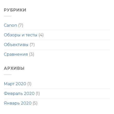
записи
Canon
IS
Обзор
EF
II
и
РУБРИКИ
24-
USM
тест
105mm
объектива
f/4L
Canon
IS
Canon
(7)
EF
USM
50mm
Обзоры и тесты
(4)
f/1.8
STM
Объективы
(7)
Сравнения
(3)
АРХИВЫ
Март 2020
(1)
Февраль 2020
(1)
Январь 2020
(5)