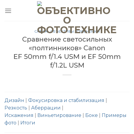
Skip
to
content
CANON
,
ОБЪЕКТИВЫ
,
СРАВНЕНИЯ
Сравнение светосильных
«полтинников» Canon
EF 50mm f/1.4 USM и EF 50mm
f/1.2L USM
Дизайн
|
Фокусировка и стабилизация
|
Резкость
|
Аберрации
|
Искажения
|
Виньетирование
|
Боке
|
Примеры
фото
|
Итоги