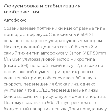
Фокусировка и стабилизация
изображения
Автофокус
Сравниваемые полтинники имеют разные типы
привода автофокуса. Cветосильный 50/1.2L
оснащен кольцевым ультразвуковым мотором.
На сегодняшний день это самый быстрый и
самый тихий тип автофокуса у Canon. У EF 50mm
f/1.4 USM ультразвуковой мотор микро типа
(micro-USM), не такой тихий как у 1.2, но тоже не
напрягающий шумом. При прочих равных
кольцевой привод обеспечивает бОльшую
скорость перемещения блока линз, однако
учитывая, что в 50/1.2L перемещаемые линзы
более массивны, присутствует момент инерции.
Поэтому сказать, что 50/1.2L шустрее чем его
бюджетный напарник нельзя. Доля попадания у